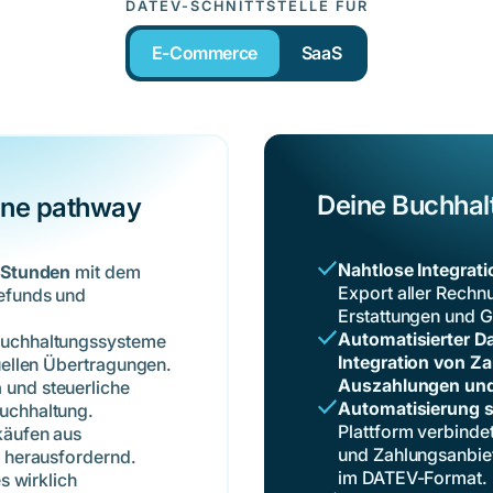
DATEV-SCHNITTSTELLE FÜR
E-Commerce
SaaS
Deine Buchhal
hne pathway
Nahtlose Integrat
t Stunden
mit dem
Export aller Rechn
efunds und
Erstattungen und G
Automatisierter D
uchhaltungssysteme
Integration von Z
uellen Übertragungen.
Auszahlungen und
n
und steuerliche
Automatisierung s
uchhaltung.
Plattform verbinde
käufen aus
und Zahlungsanbiet
t herausfordernd.
im DATEV-Format.
es wirklich