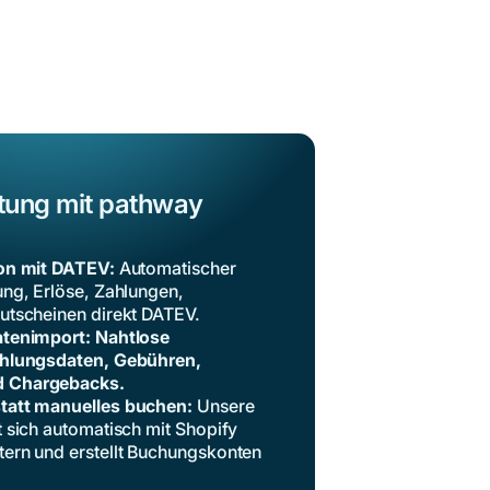
tung mit pathway
ion mit DATEV:
Automatischer
ung, Erlöse, Zahlungen,
utscheinen direkt DATEV.
atenimport: Nahtlose
ahlungsdaten, Gebühren,
 Chargebacks.
tatt manuelles buchen:
Unsere
t sich automatisch mit Shopify
ern und erstellt Buchungskonten