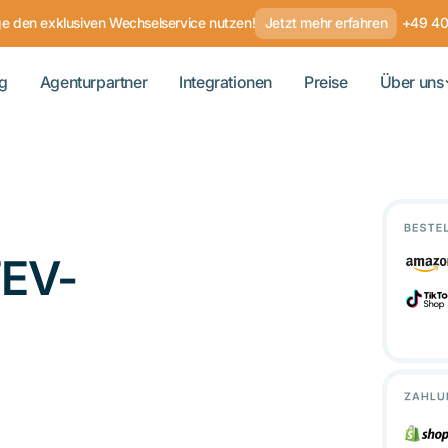
ge den exklusiven Wechselservice nutzen!
Jetzt mehr erfahren
+49 4
g
Agenturpartner
Integrationen
Preise
Über uns
TEV-
n