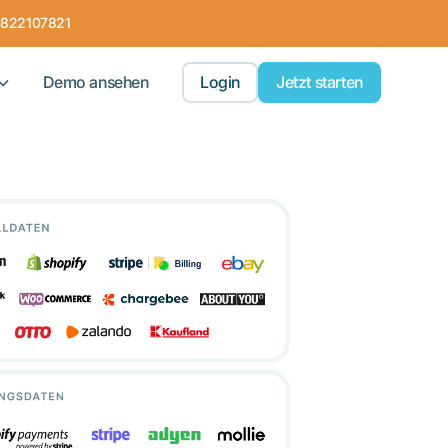
0822107821
Demo ansehen
Login
Jetzt starten