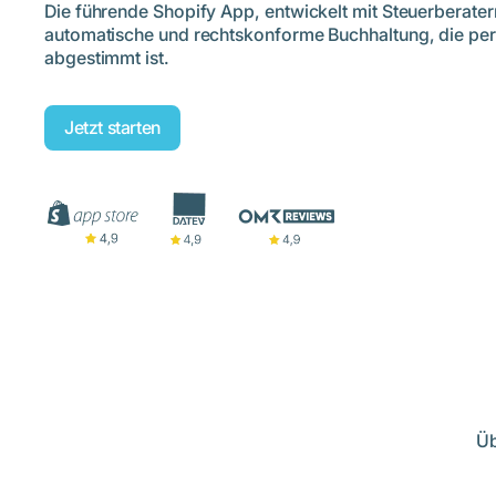
Die führende Shopify App, entwickelt mit Steuerberatern
automatische und rechtskonforme Buchhaltung, die pe
Steuerberatungen
abgestimmt ist.
E-Commerce
Jetzt starten
Üb