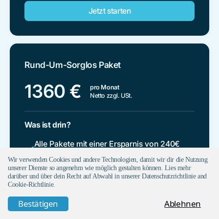
Jetzt starten
Rund-Um-Sorglos Paket
1360
€
pro Monat
Netto zzgl. USt.
Was ist drin?
Alle Pakete mit einer Ersparnis von 240€
pro Monat
Wir verwenden Cookies und andere Technologien, damit wir dir die Nutzung
unserer Dienste so angenehm wie möglich gestalten können. Lies mehr
Sei perfekt vorbereitet und reduziere
darüber und über dein Recht auf Abwahl in unserer Datenschutzrichtlinie and
Reibung in deiner Buchhaltung
Cookie-Richtlinie.
Bestätigen
Ablehnen
Jetzt starten