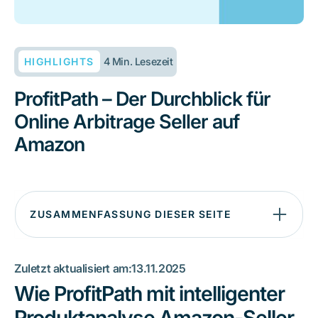
HIGHLIGHTS
4 Min. Lesezeit
ProfitPath – Der Durchblick für
Online Arbitrage Seller auf
Amazon
ZUSAMMENFASSUNG DIESER SEITE
Wie ProfitPath mit intelligenter Produktanalyse Amazon-
Seller skaliert – und pathway für die Buchhaltung nutzt
Zuletzt aktualisiert am:
13.11.2025
Wie ProfitPath mit intelligenter
Von der Sneaker-Szene zum Tech-Startup: Wie ProfitPath
entstand
Produktanalyse Amazon-Seller