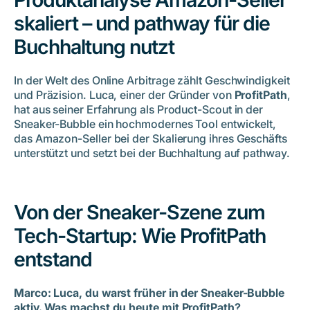
skaliert – und pathway für die
Die Problemlösung für Amazon Seller Central
Buchhaltung nutzt
Typische Kunden bei ProfitPath
In der Welt des Online Arbitrage zählt Geschwindigkeit
Darum ist Online Arbitrage so effizient für Amazon
und Präzision. Luca, einer der Gründer von
ProfitPath
,
Einsteiger
hat aus seiner Erfahrung als Product-Scout in der
Sneaker-Bubble ein hochmodernes Tool entwickelt,
Vorteile von ProfitPath
das Amazon-Seller bei der Skalierung ihres Geschäfts
unterstützt und setzt bei der Buchhaltung auf pathway.
ProfitPath & pathway: Automatisierung trifft auf
Buchhaltungs-Exzellenz
Von der Sneaker-Szene zum
Typische Buchhaltungsprobleme für Amazon-Seller
Tech-Startup: Wie ProfitPath
Tipps für Amazon-Seller Neulinge
entstand
Fazit
Marco: Luca, du warst früher in der Sneaker-Bubble
aktiv. Was machst du heute mit ProfitPath?