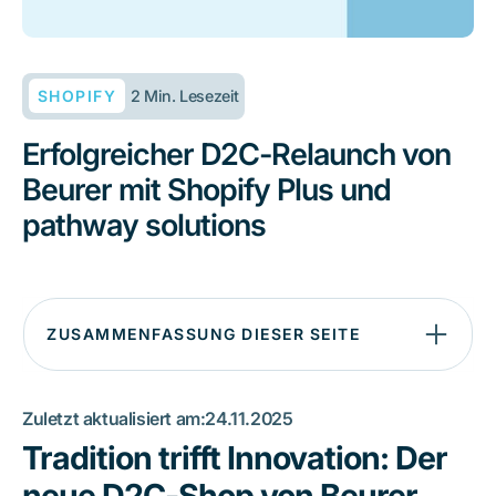
SHOPIFY
2 Min. Lesezeit
Erfolgreicher D2C-Relaunch von
Beurer mit Shopify Plus und
pathway solutions
ZUSAMMENFASSUNG DIESER SEITE
Tradition trifft Innovation: Der neue D2C-Shop von Beurer
Die Herausforderung: Ein neues E-Commerce-Ökosystem
Zuletzt aktualisiert am:
24.11.2025
von Grund auf
Tradition trifft Innovation: Der
Effiziente Buchhaltung: Die Rolle von pathway solutions
neue D2C-Shop von Beurer
Die Ergebnisse: Mehr Effizienz, weniger Kosten