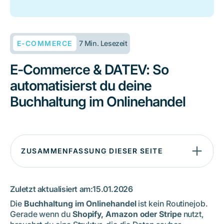
E-COMMERCE
7 Min. Lesezeit
E-Commerce & DATEV: So
automatisierst du deine
Buchhaltung im Onlinehandel
ZUSAMMENFASSUNG DIESER SEITE
1. Warum E-Commerce-Buchhaltung komplexer ist als
klassische Buchhaltung
Zuletzt aktualisiert am:
15.01.2026
2. Typische Fehler und Stolperfallen in der Online-Shop-
Die
Buchhaltung im Onlinehandel
ist kein Routinejob.
Buchhaltung
Gerade wenn du
Shopify, Amazon oder Stripe
nutzt,
3. Was bedeutet E-Commerce + DATEV überhaupt?