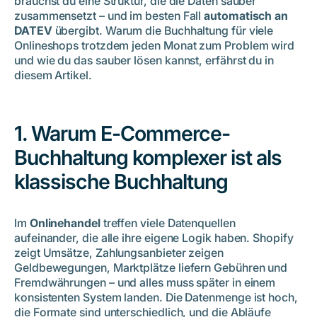
brauchst du eine Struktur, die die Daten sauber
4. So funktioniert eine DATEV-Schnittstelle im E-Commerce
zusammensetzt – und im besten Fall
automatisch an
– und wie pathway den Prozess automatisiert
DATEV
übergibt. Warum die Buchhaltung für viele
Onlineshops trotzdem jeden Monat zum Problem wird
5. Manuelle vs. automatisierte Buchhaltung (und warum
und wie du das sauber lösen kannst, erfährst du in
manuell immer verliert)
diesem Artikel.
6. Best Practice: Wie du deine Online-Shop-Buchhaltung
richtig aufsetzt
7. Wie pathway deine Buchhaltung automatisiert – ohne
Mehraufwand für dich
1. Warum E-Commerce-
Häufig gestellte Fragen
Buchhaltung komplexer ist als
klassische Buchhaltung
Im
Onlinehandel
treffen viele Datenquellen
aufeinander, die alle ihre eigene Logik haben. Shopify
zeigt Umsätze, Zahlungsanbieter zeigen
Geldbewegungen, Marktplätze liefern Gebühren und
Fremdwährungen – und alles muss später in einem
konsistenten System landen. Die Datenmenge ist hoch,
die Formate sind unterschiedlich, und die Abläufe