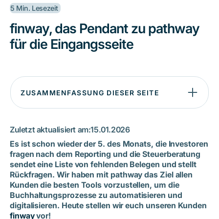
5 Min. Lesezeit
finway, das Pendant zu pathway
für die Eingangsseite
ZUSAMMENFASSUNG DIESER SEITE
Warum finway die Lösung für Kreditorenprozesse ist
Was finway von anderen Finanztools unterscheidet
Zuletzt aktualisiert am:
15.01.2026
So rechnet finway Kund:innen über Stripe ab‍
Es ist schon wieder der 5. des Monats, die Investoren
Buchhaltung mit finway, Stripe und pathway – ein
fragen nach dem Reporting und die Steuerberatung
eingespieltes System
sendet eine Liste von fehlenden Belegen und stellt
Rückfragen. Wir haben mit pathway das Ziel allen
Setup-Tipps für CFOs – so gelingt der Aufbau moderner
Kunden die besten Tools vorzustellen, um die
Finanzprozesse
Buchhaltungsprozesse zu automatisieren und
Warum Individualisierung für Finanzprozesse entscheidend
digitalisieren. Heute stellen wir euch unseren Kunden
ist
finway
vor!