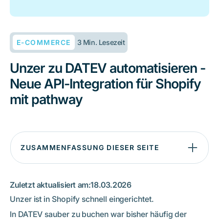
E-COMMERCE
3 Min. Lesezeit
Unzer zu DATEV automatisieren -
Neue API-Integration für Shopify
mit pathway
ZUSAMMENFASSUNG DIESER SEITE
Unzer zu DATEV: Herausforderungen im Shopify-Setup
Die Lösung: Unzer automatisch mit DATEV verbinden
Zuletzt aktualisiert am:
18.03.2026
Was automatisch verarbeitet wird
Unzer ist in Shopify schnell eingerichtet.
Besonderheit: Unzer Pay Later richtig verbuchen
In DATEV sauber zu buchen war bisher häufig der
Für wen ist die Integration besonders relevant?