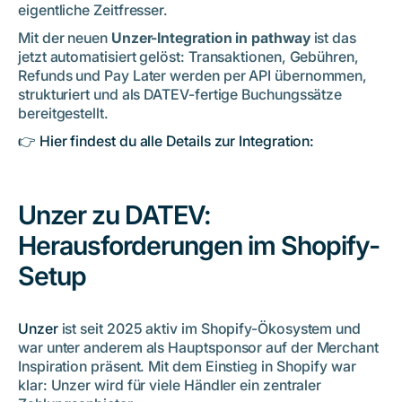
eigentliche Zeitfresser.
Fazit: Unzer ist schnell aktiviert. Jetzt auch sauber
Mit der neuen
Unzer-Integration in pathway
ist das
verbucht.
jetzt automatisiert gelöst: Transaktionen, Gebühren,
Häufig gestellte Fragen zur Unzer Integration
Refunds und Pay Later werden per API übernommen,
strukturiert und als DATEV-fertige Buchungssätze
bereitgestellt.
👉 Hier findest du alle Details zur Integration:
Unzer zu DATEV:
Herausforderungen im Shopify-
Setup
Unzer
ist seit 2025 aktiv im Shopify-Ökosystem und
war unter anderem als Hauptsponsor auf der Merchant
Inspiration präsent. Mit dem Einstieg in Shopify war
klar: Unzer wird für viele Händler ein zentraler