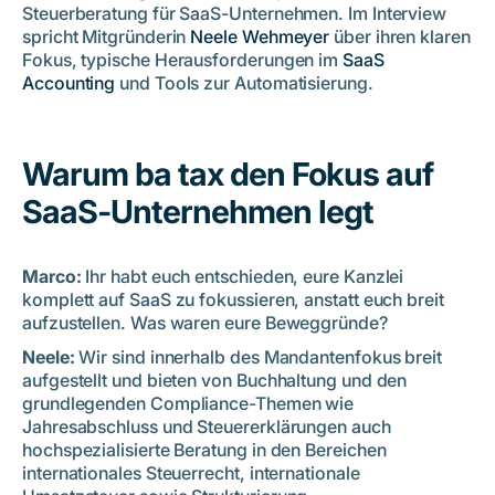
Steuerberater lohnt
Steuerberatung für SaaS-Unternehmen. Im Interview
Die besten Tools zur Prozessoptimierung und
spricht Mitgründerin
Neele Wehmeyer
über ihren klaren
Automatisierung für SaaS-Unternehmen
Fokus, typische Herausforderungen im
SaaS
Accounting
und Tools zur Automatisierung.
Was ba tax von klassischen Steuerkanzleien unterscheidet
Nachhaltigkeit und Purpose: B Corp-Zertifizierung in der
Steuerberatung
Digitale Steuerberatung für SaaS – Kontaktwege
Warum ba tax den Fokus auf
Über ba tax:
SaaS-Unternehmen legt
Marco:
Ihr habt euch entschieden, eure Kanzlei
komplett auf SaaS zu fokussieren, anstatt euch breit
aufzustellen. Was waren eure Beweggründe?
Neele:
Wir sind innerhalb des Mandantenfokus breit
aufgestellt und bieten von Buchhaltung und den
grundlegenden Compliance-Themen wie
Jahresabschluss und Steuererklärungen auch
hochspezialisierte Beratung in den Bereichen
internationales Steuerrecht, internationale