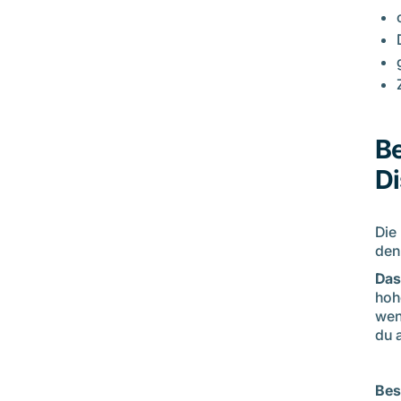
Be
Di
Die
den
Das
hoh
wen
du 
Bes