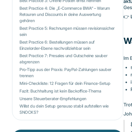
Best Practice 3: Offene Posten ernst nehmen
akt
Ges
Best Practice 4: Die „E-Commerce BWA“ – Warum
Retouren und Discounts in deine Auswertung
👉 
gehören
Best Practice 5: Rechnungen müssen revisionssicher
sein
W
Best Practice 6: Bestellungen müssen auf
Einzelorder-Ebene nachvollziehbar sein
Best Practice 7: Presales und Gutscheine sauber
Im 
abgrenzen
Pro-Tipp aus der Praxis: PayPal-Zahlungen sauber
trennen
Mini-Checkliste: 12 Fragen für dein Finance-Setup
Fazit: Buchhaltung ist kein Backoffice-Thema
Unsere Steuerberater-Empfehlungen
Tro
Willst du dein Setup genauso stabil aufstellen wie
SNOCKS?
Joh