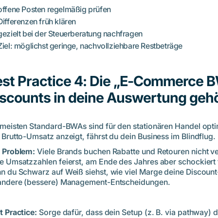
offene Posten regelmäßig prüfen
Differenzen früh klären
gezielt bei der Steuerberatung nachfragen
Ziel: möglichst geringe, nachvollziehbare Restbeträge
st Practice 4: Die „E-Commerce 
scounts in deine Auswertung geh
 meisten Standard-BWAs sind für den stationären Handel opti
 Brutto-Umsatz anzeigt, fährst du dein Business im Blindflug.
 Problem:
Viele Brands buchen Rabatte und Retouren nicht v
e Umsatzzahlen feierst, am Ende des Jahres aber schockiert fe
n du Schwarz auf Weiß siehst, wie viel Marge deine Discount-
andere (bessere) Management-Entscheidungen.
t Practice:
Sorge dafür, dass dein Setup (z. B. via pathway) d