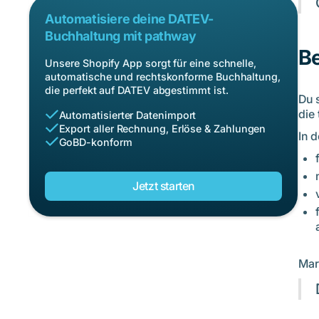
Automatisiere deine DATEV-
Buchhaltung mit pathway
Be
Unsere Shopify App sorgt für eine schnelle,
automatische und rechtskonforme Buchhaltung,
die perfekt auf DATEV abgestimmt ist.
Du 
die 
Automatisierter Datenimport
Export aller Rechnung, Erlöse & Zahlungen
In d
GoBD-konform
Jetzt starten
Mar