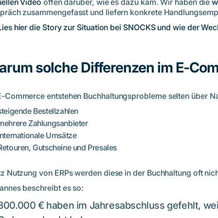
uellen Video
offen darüber, wie es dazu kam. Wir haben die
w
präch zusammengefasst und liefern konkrete Handlungsempf
Lies hier die Story zur Situation bei SNOCKS und wie der Wec
arum solche Differenzen im E-Co
E-Commerce entstehen Buchhaltungsprobleme selten über Nac
steigende Bestellzahlen
mehrere Zahlungsanbieter
internationale Umsätze
Retouren, Gutscheine und Presales
tz Nutzung von ERPs werden diese in der Buchhaltung oft n
annes beschreibt es so:
800.000 € haben im Jahresabschluss gefehlt, wei