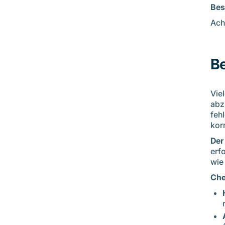
Bes
Ach
Be
Vie
abz
feh
korr
Der
erf
wie
Che