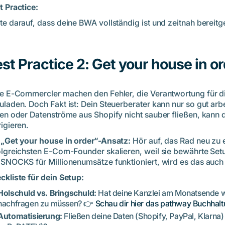
t Practice:
te darauf, dass deine BWA vollständig ist und zeitnah bereitge
st Practice 2: Get your house in o
le E-Commercler machen den Fehler, die Verantwortung für di
uladen. Doch Fakt ist: Dein Steuerberater kann nur so gut arbe
len oder Datenströme aus Shopify nicht sauber fließen, kan
igieren.
 „Get your house in order“-Ansatz:
Hör auf, das Rad neu zu 
olgreichsten E-Com-Founder skalieren, weil sie bewährte Set
 SNOCKS für Millionenumsätze funktioniert, wird es das auch b
ckliste für dein Setup:
Holschuld vs. Bringschuld:
Hat deine Kanzlei am Monatsende wi
nachfragen zu müssen?
👉 Schau dir hier das pathway Buchhal
Automatisierung:
Fließen deine Daten (Shopify, PayPal, Klarna) 