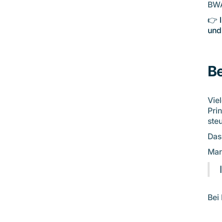
BWA
👉 
und
Be
Vie
Pri
ste
Das
Mar
Bei